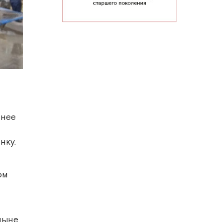
анее
нку.
ом
ныне