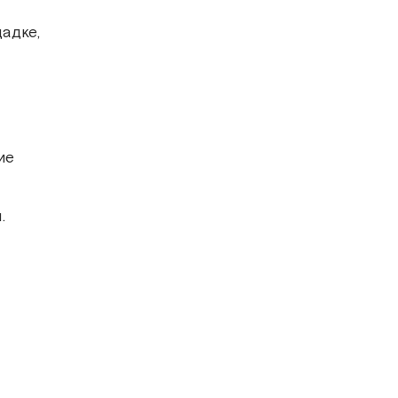
адке,
ие
.