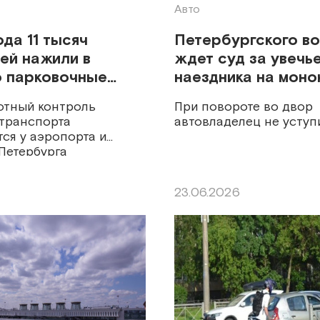
Авто
ода 11 тысяч
Петербургского в
ей нажили в
ждет суд за увечь
о парковочные
наездника на моно
ы
отный контроль
При повороте во двор
 транспорта
автовладелец не уступ
ся у аэропорта и
Петербурга
23.06.2026