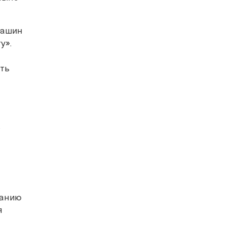
машин
у».
ть
в
ванию
я