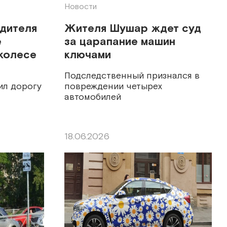
Новости
одителя
Жителя Шушар ждет суд
е
за царапание машин
колесе
ключами
Подследственный признался в
ил дорогу
повреждении четырех
автомобилей
18.06.2026