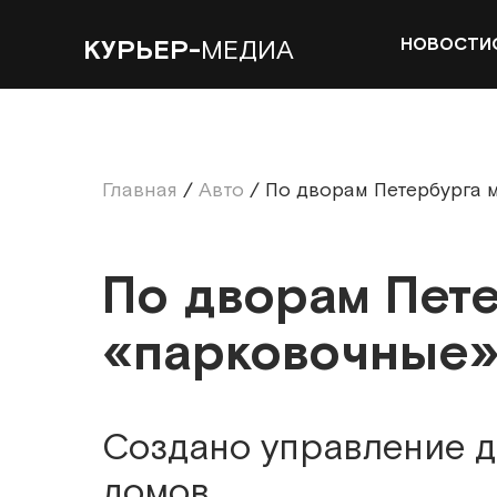
НОВОСТИ
КУРЬЕР-
МЕДИА
Главная
/
Авто
/
По дворам Петербурга 
По дворам Пет
«парковочные»
Создано управление д
домов