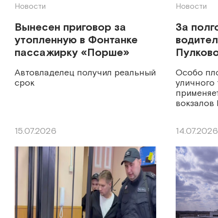
Новости
Новости
Вынесен приговор за
За полг
утопленную в Фонтанке
водител
пассажирку «Порше»
Пулков
штраф
Автовладелец получил реальный
Особо пл
срок
уличного
применяет
вокзалов 
15.07.2026
14.07.2026