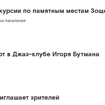
скурсии по памятным местам Зощ
ни писателей
рт в Джаз-клубе Игоря Бутмана
риглашает зрителей