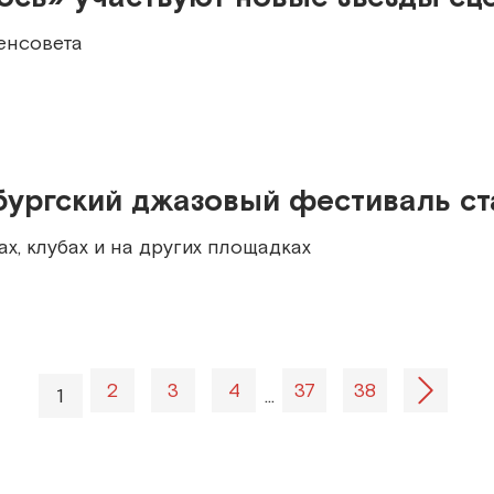
Ленсовета
бургский джазовый фестиваль ст
х, клубах и на других площадках
2
3
4
37
38
1
…