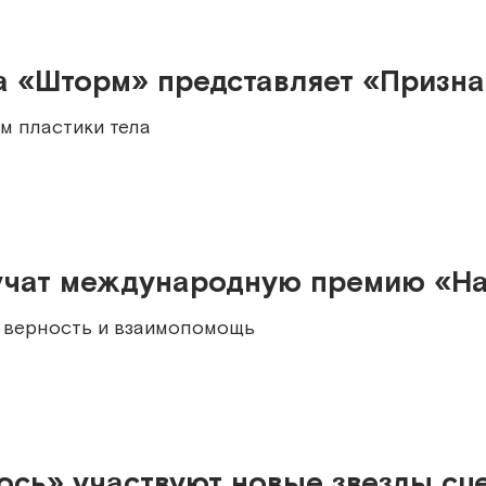
ца «Шторм» представляет «Призн
м пластики тела
учат международную премию «На
, верность и взаимопомощь
ось» участвуют новые звезды сц