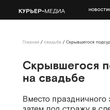
НОВОСТИ
КУРЬЕР-
МЕДИА
Главная
/
свадьба
/
Скрывшегося подсуд
Скрывшегося п
на свадьбе
Вместо праздничного з
затем под стражу в сл