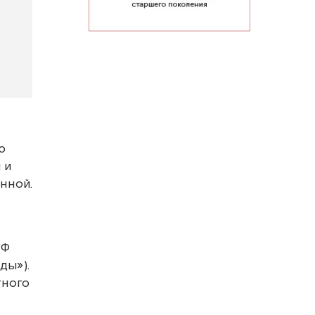
ю
 и
нной.
РФ
ды»).
тного