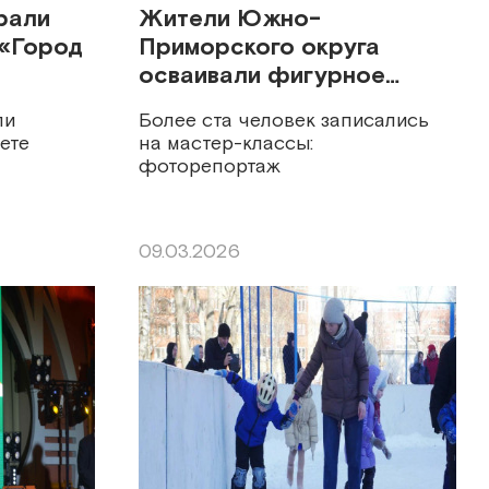
рали
Жители Южно-
 «Город
Приморского округа
осваивали фигурное
катание
ли
Более ста человек записались
ете
на мастер-классы:
фоторепортаж
09.03.2026