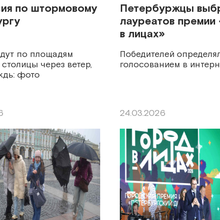
ия по штормовому
Петербуржцы выб
ургу
лауреатов премии
в лицах»
идут по площадям
Победителей определя
столицы через ветер,
голосованием в интерн
ждь: фото
6
24.03.2026