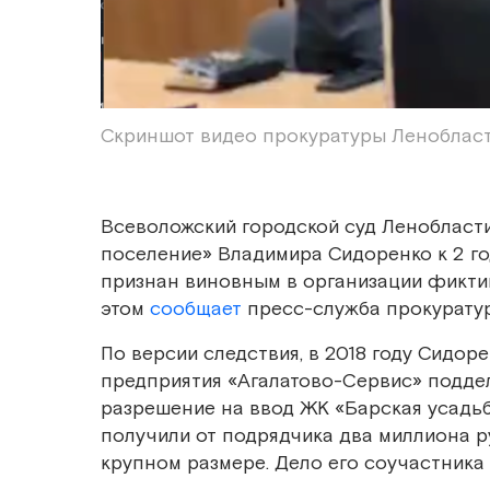
Скриншот видео прокуратуры Леноблас
Всеволожский городской суд Ленобласти
поселение» Владимира Сидоренко к 2 го
признан виновным в организации фикти
этом
сообщает
пресс-служба прокуратур
По версии следствия, в 2018 году Сидо
предприятия «Агалатово-Сервис» подде
разрешение на ввод ЖК «Барская усадь
получили от подрядчика два миллиона р
крупном размере. Дело его соучастника