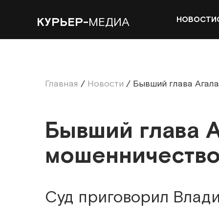
НОВОСТИ
КУРЬЕР-
МЕДИА
Главная
/
Новости
/
Бывший глава Агала
Бывший глава А
мошенничеств
Суд приговорил Влад