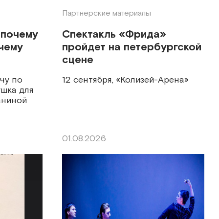
Партнерские материалы
 почему
Спектакль «Фрида»
 чему
пройдет на петербургской
сцене
чу по
12 сентября, «Колизей-Арена»
ушка для
аниной
01.08.2026