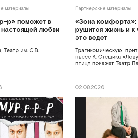
е материалы
Партнерские материалы
р-р» поможет в
«Зона комфорта»:
 настоящей любви
рушится жизнь и к
это ведет
, Театр им. С.В.
Трагикомическую прит
пьесе К. Стешика «Лов
птиц» покажет Театр П
6
02.08.2026