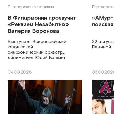
Партнерские материалы
Партнерски
В Филармонии прозвучит
«АМур-
«Реквием Незабытых»
поисках
Валерия Воронова
Выступает Всероссийский
22 августа
юношеский
Паниной
симфонический оркестр,
дирижирует Юрий Башмет
04.08.2026
03.08.202