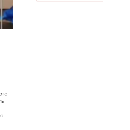
ого
ть
бо