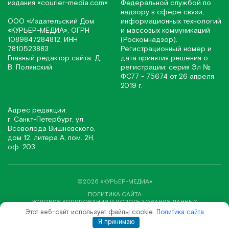
издания
«соurier-media.com»
Федеральной службой по
-
надзору в сфере связи,
ООО «Издательский Дом
информационных технологий
«КУРЬЕР-МЕДИА», ОГРН
и массовых коммуникаций
1089847284812, ИНН
(Роскомнадзор).
7810523883
Регистрационный номер и
Главный редактор сайта: Д.
дата принятия решения о
В. Полянский
регистрации: серия Эл №
ФС77 - 75674 от 26 апреля
2019 г.
Адрес редакции:
г. Санкт-Петербург, ул.
Всеволода Вишневского,
дом 12, литера А, пом. 2Н,
оф. 203
©2026 «КУРЬЕР-МЕДИА»
ПОЛИТИКА САЙТА
УСЛОВИЯ КОПИРОВАНИЯ И ИСПОЛЬЗОВАНИЯ ДАННЫХ
Этот веб-сайт использует файлы cookie.
Политика сайта
СОЗДАНИЕ САЙТА ВЕБ-СТУДИЯ «SITE&SEO»
Я принимаю