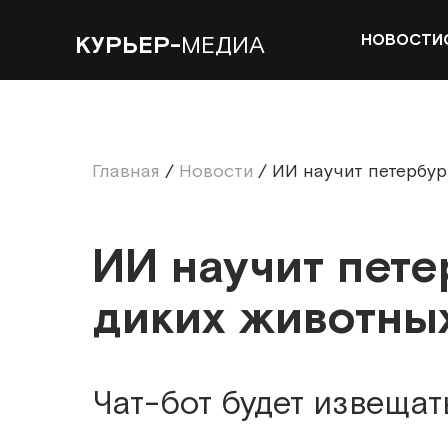
НОВОСТИ
КУРЬЕР-
МЕДИА
Главная
/
Новости
/
ИИ научит петербур
ИИ научит пете
диких животны
Чат-бот будет извещать