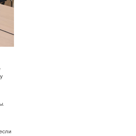
е
у
ы.
 если