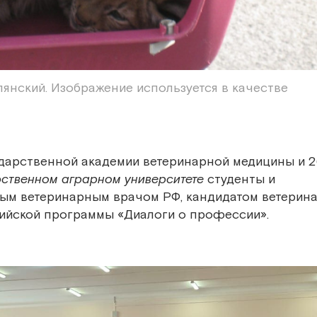
лянский. Изображение используется в качестве
ударственной академии ветеринарной медицины и 
рственном аграрном университете
студенты и
ным ветеринарным врачом РФ, кандидатом ветерин
сийской программы «Диалоги о профессии».