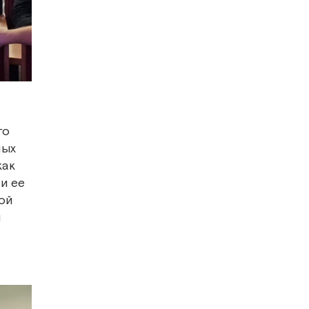
го
ных
как
и ее
ой
и