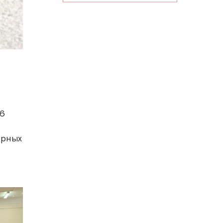
26
арных