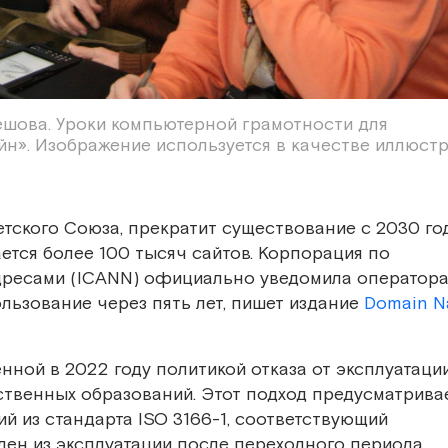
ешова. Уроки компьютерной грамотности для
н». Изображение используется в качестве иллюст
тского Союза, прекратит существование с 2030 год
ется более 100 тысяч сайтов. Корпорация по
дресами (ICANN) официально уведомила оператор
ользование через пять лет, пишет издание
Domain 
нной в 2022 году политикой отказа от эксплуатаци
твенных образований. Этот подход предусматривае
й из стандарта ISO 3166-1, соответствующий
ен из эксплуатации после переходного периода.