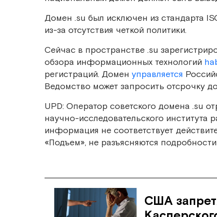
Домен .su был исключен из стандарта ISO
из-за отсутствия четкой политики.
Сейчас в пространстве .su зарегистрир
обзора информационных технологий
ha
регистраций. Домен
управляется
Российс
Ведомство может запросить отсрочку до
UPD: Оператор советского домена .su о
научно-исследовательского института р
информация не соответствует действите
«Подъем», не разъясняются подробности
США запрет
Касперског