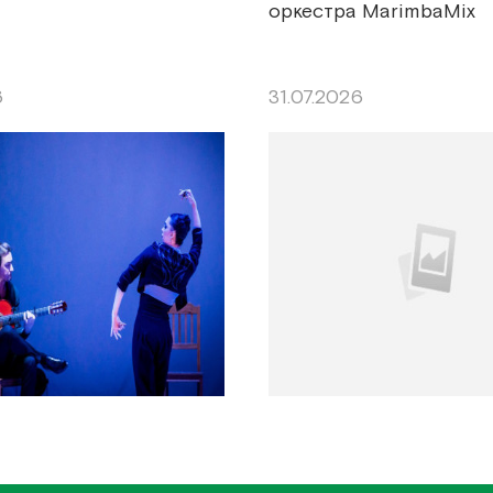
оркестра MarimbaMix
6
31.07.2026