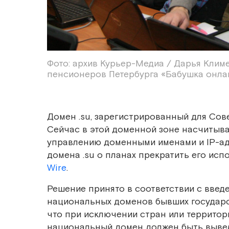
Фото: архив Курьер-Медиа / Дарья Клим
пенсионеров Петербурга «Бабушка онлай
Домен .su, зарегистрированный для Сове
Сейчас в этой доменной зоне насчитыва
управлению доменными именами и IP-а
домена .su о планах прекратить его исп
Wire
.
Решение принято в соответствии с введе
национальных доменов бывших государс
что при исключении стран или территори
национальный домен должен быть вывед