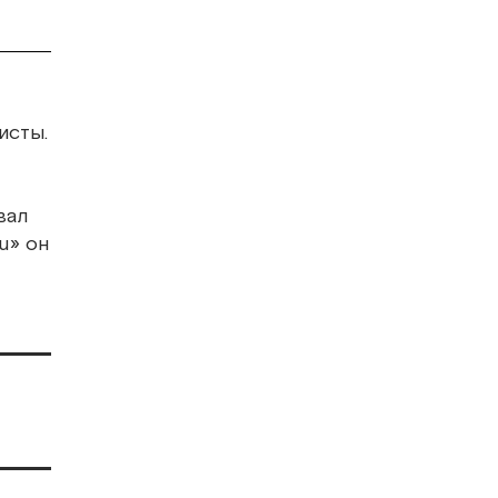
исты.
вал
u» он