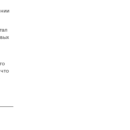
ании
тал
овых
го
, что
е