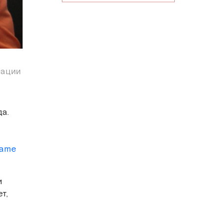
рации
а.
а
Name
и
т,