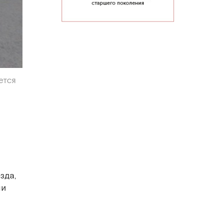
ется
зда,
ли