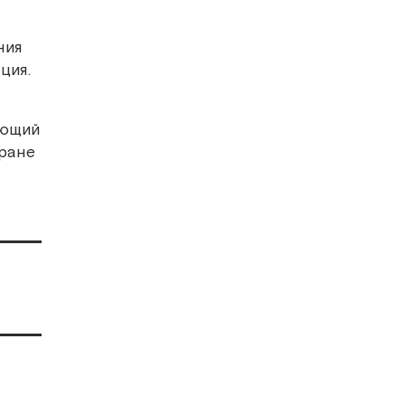
ния
ция.
ающий
тране