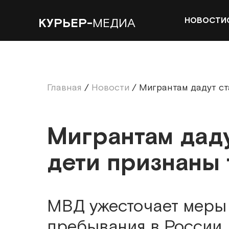
НОВОСТИ
КУРЬЕР-
МЕДИА
Главная
/
Новости
/
Мигрантам дадут ст
Мигрантам даду
дети признаны
МВД ужесточает меры
пребывания в России