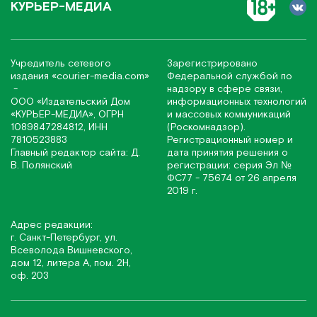
КУРЬЕР-МЕДИА
Учредитель сетевого
Зарегистрировано
издания
«соurier-media.com»
Федеральной службой по
-
надзору в сфере связи,
ООО «Издательский Дом
информационных технологий
«КУРЬЕР-МЕДИА», ОГРН
и массовых коммуникаций
1089847284812, ИНН
(Роскомнадзор).
7810523883
Регистрационный номер и
Главный редактор сайта: Д.
дата принятия решения о
В. Полянский
регистрации: серия Эл №
ФС77 - 75674 от 26 апреля
2019 г.
Адрес редакции:
г. Санкт-Петербург, ул.
Всеволода Вишневского,
дом 12, литера А, пом. 2Н,
оф. 203