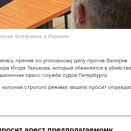
алерия Шляфмана в Израиле
ились прения по уголовному делу против Валерия
ра Игоря Талькова, который обвиняется в убийств
иненная пресс-служба судов Петербурга.
 колонии строгого режима, защита просит оправда
просит арест предполагаемому