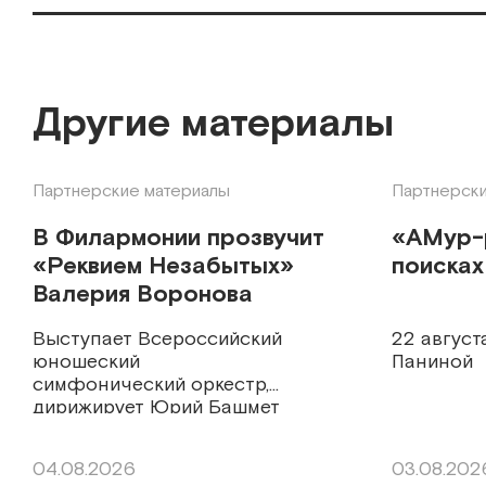
Другие материалы
Партнерские материалы
Партнерски
В Филармонии прозвучит
«АМур-
«Реквием Незабытых»
поисках
Валерия Воронова
Выступает Всероссийский
22 августа
юношеский
Паниной
симфонический оркестр,
дирижирует Юрий Башмет
04.08.2026
03.08.202