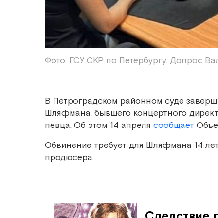
Фото: ГСУ СКР по Петербургу. Допрос В
В Петроградском районном суде заверш
Шляфмана, бывшего концертного директо
певца. Об этом 14 апреля
сообщает
Объед
Обвинение требует для Шляфмана 14 лет
продюсера.
Следствие 