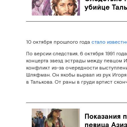
убийце Тал
10 октября прошлого года
стало известн
По версии следствия, 6 октября 1991 го
концерта звезд эстрады между певцом 
конфликт из-за очередности выступлен
Шляфман. Он якобы вырвал из рук Игоря
в Талькова. От раны в груди артист ско
Показания п
певица Ази