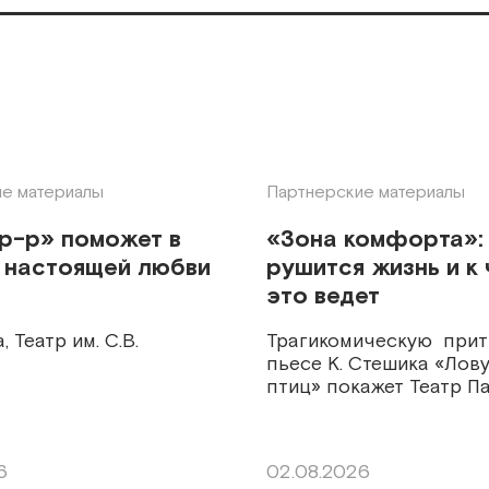
е материалы
Партнерские материалы
р-р» поможет в
«Зона комфорта»:
 настоящей любви
рушится жизнь и к
это ведет
, Театр им. С.В.
Трагикомическую прит
пьесе К. Стешика «Лов
птиц» покажет Театр П
6
02.08.2026