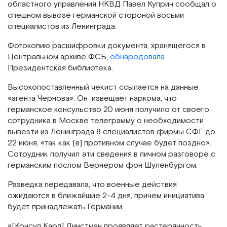
областного управления НКВД Павел Куприн сообщал о
спешном вывозе германской стороной восьми
специалистов из Ленинграда.
Фотокопию расшифровки документа, хранящегося в
Центральном архиве ФСБ,
обнародовала
Президентская библиотека.
Высокопоставленный чекист ссылается на данные
«агента Чернова». Он извещает наркома, что
германское консульство 20 июня получило от своего
сотрудника в Москве телеграмму о необходимости
вывезти из Ленинграда 8 специалистов фирмы СФГ до
22 июня, «так как [в] противном случае будет поздно».
Сотрудник получил эти сведения в личном разговоре с
германским послом Вернером фон Шуленбургом.
Разведка передавала, что военные действия
ожидаются в ближайшие 2-4 дня, причем инициатива
будет принадлежать Германии.
«[Консул Карл] Динстман проявляет растерянность,