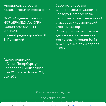
Учредитель сетевого
Зарегистрировано
издания
«соurier-media.com»
Федеральной службой по
-
надзору в сфере связи,
ООО «Издательский Дом
информационных технологий
«КУРЬЕР-МЕДИА», ОГРН
и массовых коммуникаций
1089847284812, ИНН
(Роскомнадзор).
7810523883
Регистрационный номер и
Главный редактор сайта: Д.
дата принятия решения о
В. Полянский
регистрации: серия Эл №
ФС77 - 75674 от 26 апреля
2019 г.
Адрес редакции:
г. Санкт-Петербург, ул.
Всеволода Вишневского,
дом 12, литера А, пом. 2Н,
оф. 203
©2026 «КУРЬЕР-МЕДИА»
ПОЛИТИКА САЙТА
УСЛОВИЯ КОПИРОВАНИЯ И ИСПОЛЬЗОВАНИЯ ДАННЫХ