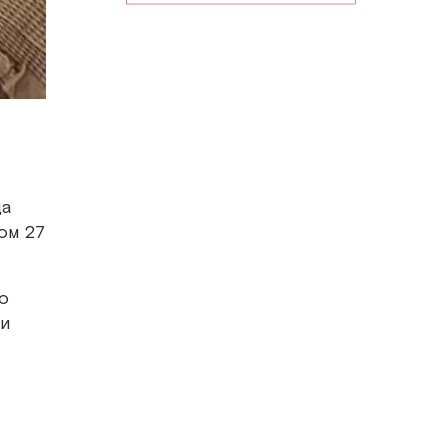
ца
ом 27
о
 и