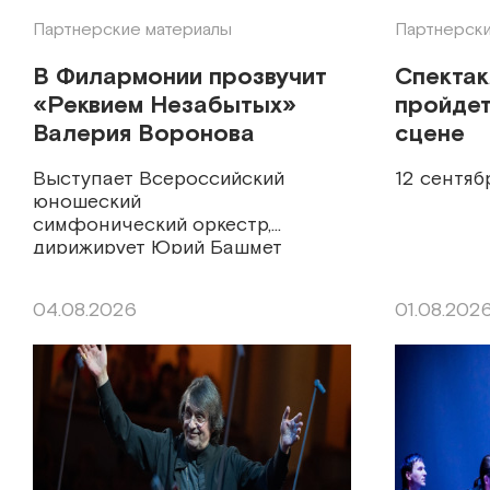
Партнерские материалы
Партнерски
В Филармонии прозвучит
Спекта
«Реквием Незабытых»
пройдет
Валерия Воронова
сцене
Выступает Всероссийский
12 сентяб
юношеский
симфонический оркестр,
дирижирует Юрий Башмет
04.08.2026
01.08.202