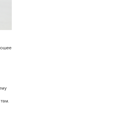
рошее
ему
там.