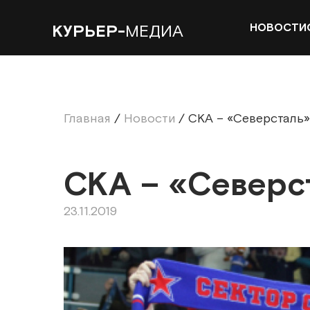
НОВОСТИ
КУРЬЕР-
МЕДИА
Главная
/
Новости
/
СКА – «Северсталь»:
СКА – «Северст
23.11.2019