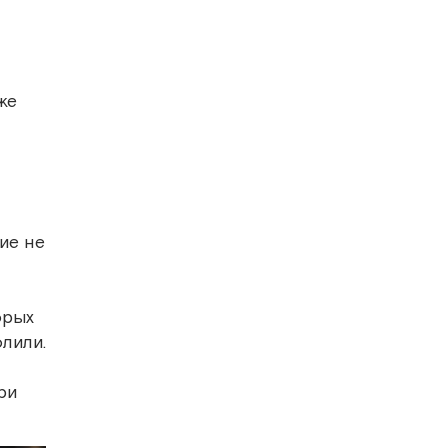
же
ие не
орых
олили.
ри