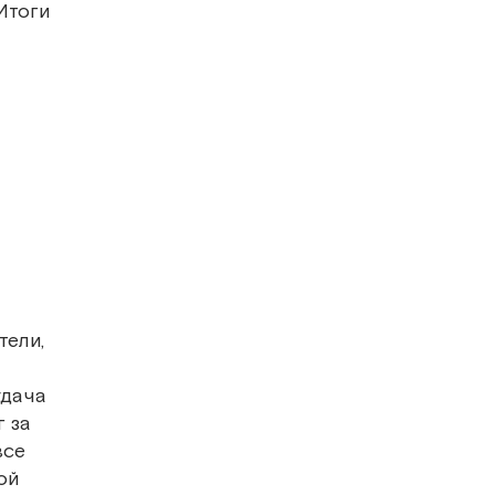
Итоги
тели,
удача
г за
все
ой