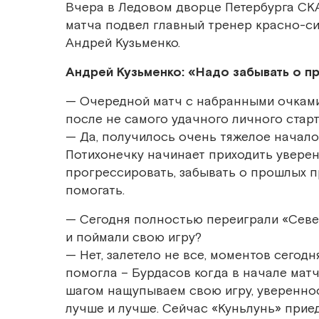
Вчера в Ледовом дворце Петербурга СКА
матча подвел главный тренер красно-си
Андрей Кузьменко.
Андрей Кузьменко: «Надо забывать о п
— Очередной матч с набранными очками
после не самого удачного личного старт
— Да, получилось очень тяжелое начало 
Потихонечку начинает приходить уверен
прогрессировать, забывать о прошлых п
помогать.
— Сегодня полностью переиграли «Северс
и поймали свою игру?
— Нет, залетело не все, моментов сегод
помогла – Бурдасов когда в начале матча
шагом нащупываем свою игру, увереннос
лучше и лучше. Сейчас «Куньлунь» приед