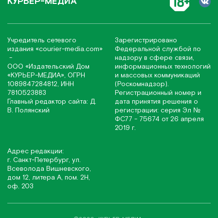
КУРЬЕР-МЕДИА
Учредитель сетевого
Зарегистрировано
издания
«соurier-media.com»
Федеральной службой по
-
надзору в сфере связи,
ООО «Издательский Дом
информационных технологий
«КУРЬЕР-МЕДИА», ОГРН
и массовых коммуникаций
1089847284812, ИНН
(Роскомнадзор).
7810523883
Регистрационный номер и
Главный редактор сайта: Д.
дата принятия решения о
В. Полянский
регистрации: серия Эл №
ФС77 - 75674 от 26 апреля
2019 г.
Адрес редакции:
г. Санкт-Петербург, ул.
Всеволода Вишневского,
дом 12, литера А, пом. 2Н,
оф. 203