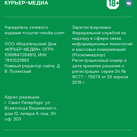
КУРЬЕР-МЕДИА
Учредитель сетевого
Зарегистрировано
издания
«соurier-media.com»
Федеральной службой по
-
надзору в сфере связи,
ООО «Издательский Дом
информационных технологий
«КУРЬЕР-МЕДИА», ОГРН
и массовых коммуникаций
1089847284812, ИНН
(Роскомнадзор).
7810523883
Регистрационный номер и
Главный редактор сайта: Д.
дата принятия решения о
В. Полянский
регистрации: серия Эл №
ФС77 - 75674 от 26 апреля
2019 г.
Адрес редакции:
г. Санкт-Петербург, ул.
Всеволода Вишневского,
дом 12, литера А, пом. 2Н,
оф. 203