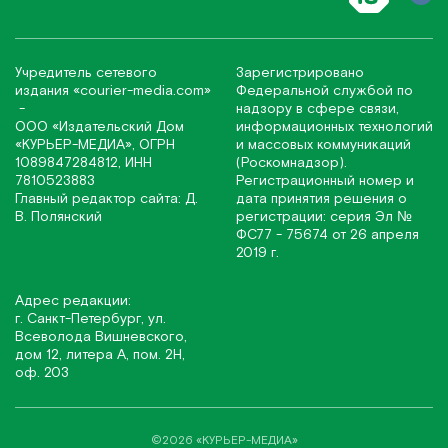
Учредитель сетевого
Зарегистрировано
издания
«соurier-media.com»
Федеральной службой по
-
надзору в сфере связи,
ООО «Издательский Дом
информационных технологий
«КУРЬЕР-МЕДИА», ОГРН
и массовых коммуникаций
1089847284812, ИНН
(Роскомнадзор).
7810523883
Регистрационный номер и
Главный редактор сайта: Д.
дата принятия решения о
В. Полянский
регистрации: серия Эл №
ФС77 - 75674 от 26 апреля
2019 г.
Адрес редакции:
г. Санкт-Петербург, ул.
Всеволода Вишневского,
дом 12, литера А, пом. 2Н,
оф. 203
©2026 «КУРЬЕР-МЕДИА»