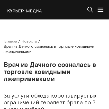
КУРЬЕР-
МЕДИА
Главная
/
Новости
/
Врач из Дачного созналась в торговле ковидными
лжепрививками
Врач из Дачного созналась в
торговле ковидными
лжепрививками
За услуги обхода коронавирусных
ограничений терапевт брала по 3