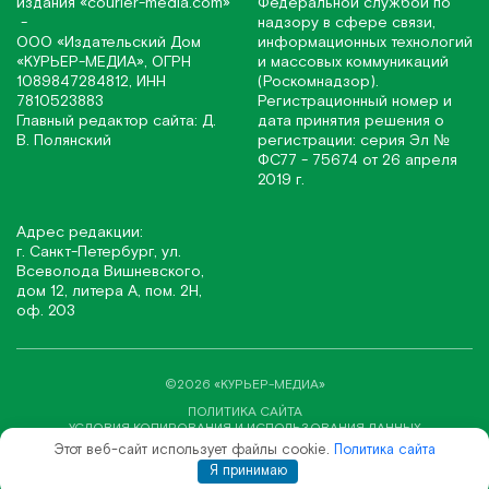
издания
«соurier-media.com»
Федеральной службой по
-
надзору в сфере связи,
ООО «Издательский Дом
информационных технологий
«КУРЬЕР-МЕДИА», ОГРН
и массовых коммуникаций
1089847284812, ИНН
(Роскомнадзор).
7810523883
Регистрационный номер и
Главный редактор сайта: Д.
дата принятия решения о
В. Полянский
регистрации: серия Эл №
ФС77 - 75674 от 26 апреля
2019 г.
Адрес редакции:
г. Санкт-Петербург, ул.
Всеволода Вишневского,
дом 12, литера А, пом. 2Н,
оф. 203
©2026 «КУРЬЕР-МЕДИА»
ПОЛИТИКА САЙТА
УСЛОВИЯ КОПИРОВАНИЯ И ИСПОЛЬЗОВАНИЯ ДАННЫХ
Этот веб-сайт использует файлы cookie.
Политика сайта
СОЗДАНИЕ САЙТА ВЕБ-СТУДИЯ «SITE&SEO»
Я принимаю