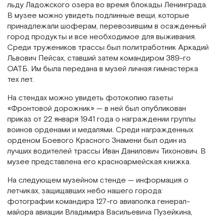
льду Ладожского озера во время блокады Ленинграда.
В музее можно увидеть подлинные вещи, которые
принадлежали шоферам, перевозившим в осажденный
город продукты и все необходимое для выживания.
Среди тружеников трассы был политработник Аркадий
Львович Пейсах, ставший затем командиром 389-го
ОАТБ. Им была передана в музей личная гимнастерка
тех лет.
На стендах можно увидеть фотокопию газеты
«Фронтовой дорожник» — в ней был опубликован
приказ от 22 января 1941 года о награждении группы
воинов орденами и медалями. Среди награжденных
орденом Боевого Красного Знамени был один из
лучших водителей трассы Иван Данилович Тихонович. В
музее представлена его красноармейская книжка.
На следующем музейном стенде — информация о
летчиках, защищавших небо нашего города:
фотографии командира 127-го авиаполка генерал-
майора авиации Владимира Васильевича Пузейкина,