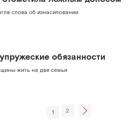
гла слова об изнасиловании
супружеские обязанности
нщины жить на две семьи
2
1