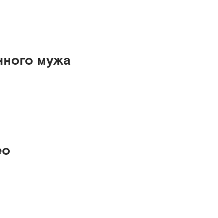
нного мужа
ео