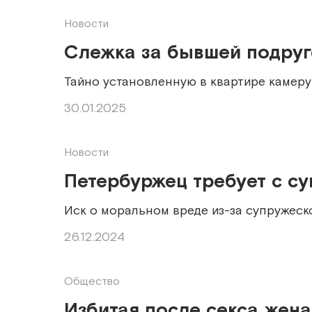
Новости
Слежка за бывшей подруг
Тайно установленную в квартире камер
30.01.2025
Новости
Петербуржец требует с су
Иск о моральном вреде из-за супружеск
26.12.2024
Общество
Избитая после секса жен