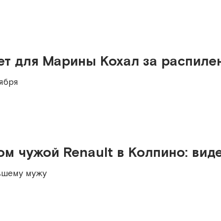
лет для Марины Кохал за распиле
ября
м чужой Renault в Колпино: вид
вшему мужу