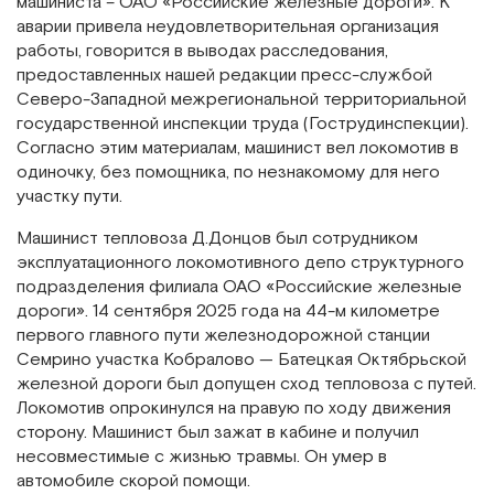
машиниста – ОАО «Российские железные дороги». К
аварии привела неудовлетворительная организация
работы, говорится в выводах расследования,
предоставленных нашей редакции пресс-службой
Северо-Западной межрегиональной территориальной
государственной инспекции труда (Гострудинспекции).
Согласно этим материалам, машинист вел локомотив в
одиночку, без помощника, по незнакомому для него
участку пути.
Машинист тепловоза Д.Донцов был сотрудником
эксплуатационного локомотивного депо структурного
подразделения филиала ОАО «Российские железные
дороги». 14 сентября 2025 года на 44-м километре
первого главного пути железнодорожной станции
Семрино участка Кобралово — Батецкая Октябрьской
железной дороги был допущен сход тепловоза с путей.
Локомотив опрокинулся на правую по ходу движения
сторону. Машинист был зажат в кабине и получил
несовместимые с жизнью травмы. Он умер в
автомобиле скорой помощи.