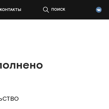
ПОИСК
КОНТАКТЫ
полнено
ьство