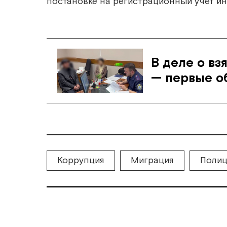
постановке на регистрационный учет ин
В деле о вз
— первые о
Коррупция
Миграция
Полиц