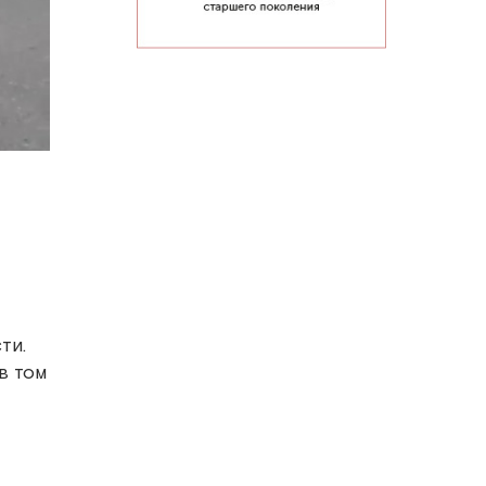
ти.
в том