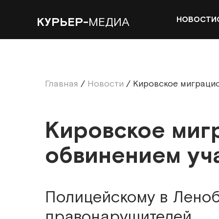
НОВОСТИ
КУРЬЕР-
МЕДИА
Главная
/
Новости
/
Кировское миграци
Кировское миг
обвинением уч
Полицейскому в Леноб
правонарушителей