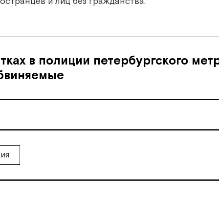
остранцев и лиц без гражданства.
ятках в полиции петербургского мет
бвиняемые
ия