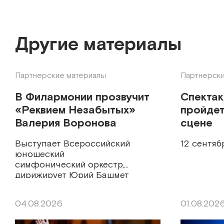
Другие материалы
Партнерские материалы
Партнерски
В Филармонии прозвучит
Спекта
«Реквием Незабытых»
пройдет
Валерия Воронова
сцене
Выступает Всероссийский
12 сентяб
юношеский
симфонический оркестр,
дирижирует Юрий Башмет
04.08.2026
01.08.202