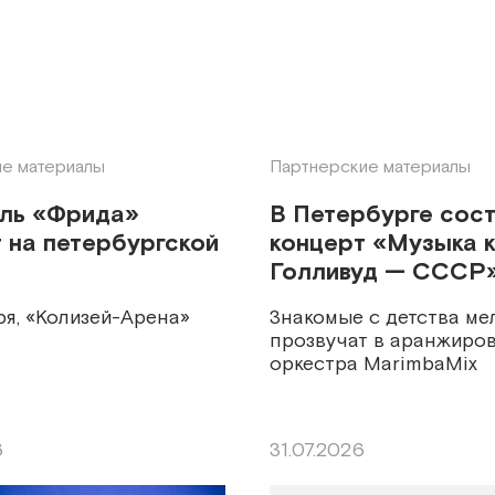
е материалы
Партнерские материалы
кль «Фрида»
В Петербурге сос
 на петербургской
концерт «Музыка к
Голливуд — СССР
ря, «Колизей-Арена»
Знакомые с детства ме
прозвучат в аранжиров
оркестра MarimbaMix
6
31.07.2026