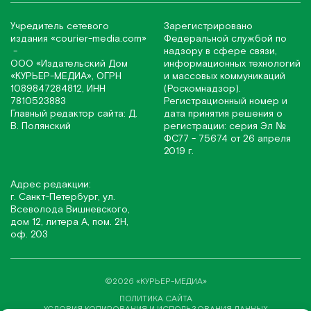
Учредитель сетевого
Зарегистрировано
издания
«соurier-media.com»
Федеральной службой по
-
надзору в сфере связи,
ООО «Издательский Дом
информационных технологий
«КУРЬЕР-МЕДИА», ОГРН
и массовых коммуникаций
1089847284812, ИНН
(Роскомнадзор).
7810523883
Регистрационный номер и
Главный редактор сайта: Д.
дата принятия решения о
В. Полянский
регистрации: серия Эл №
ФС77 - 75674 от 26 апреля
2019 г.
Адрес редакции:
г. Санкт-Петербург, ул.
Всеволода Вишневского,
дом 12, литера А, пом. 2Н,
оф. 203
©2026 «КУРЬЕР-МЕДИА»
ПОЛИТИКА САЙТА
УСЛОВИЯ КОПИРОВАНИЯ И ИСПОЛЬЗОВАНИЯ ДАННЫХ