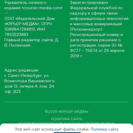
Учредитель сетевого
Зарегистрировано
издания
«соurier-media.com»
Федеральной службой по
-
надзору в сфере связи,
ООО «Издательский Дом
информационных технологий
«КУРЬЕР-МЕДИА», ОГРН
и массовых коммуникаций
1089847284812, ИНН
(Роскомнадзор).
7810523883
Регистрационный номер и
Главный редактор сайта: Д.
дата принятия решения о
В. Полянский
регистрации: серия Эл №
ФС77 - 75674 от 26 апреля
2019 г.
Адрес редакции:
г. Санкт-Петербург, ул.
Всеволода Вишневского,
дом 12, литера А, пом. 2Н,
оф. 203
©2026 «КУРЬЕР-МЕДИА»
ПОЛИТИКА САЙТА
УСЛОВИЯ КОПИРОВАНИЯ И ИСПОЛЬЗОВАНИЯ ДАННЫХ
Этот веб-сайт использует файлы cookie.
Политика сайта
СОЗДАНИЕ САЙТА ВЕБ-СТУДИЯ «SITE&SEO»