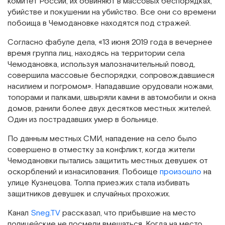
комитет России, их обвиняют в массовых беспорядках,
убийстве и покушении на убийство. Все они со времени
побоища в Чемодановке находятся под стражей.
Согласно фабуле дела, «13 июня 2019 года в вечернее
время группа лиц, находясь на территории села
Чемодановка, используя малозначительный повод,
совершила массовые беспорядки, сопровождавшиеся
насилием и погромом». Нападавшие орудовали ножами,
топорами и палками, швыряли камни в автомобили и окна
домов, ранили более двух десятков местных жителей.
Один из пострадавших умер в больнице.
По данным местных СМИ, нападение на село было
совершено в отместку за конфликт, когда жители
Чемодановки пытались защитить местных девушек от
оскорблений и изнасилования. Побоище
произошло
на
улице Кузнецова. Толпа приезжих стала избивать
защитников девушек и случайных прохожих.
Канал
Sneg.TV
рассказал, что прибывшие на место
полицейские не посмели вмешаться. Когда на место