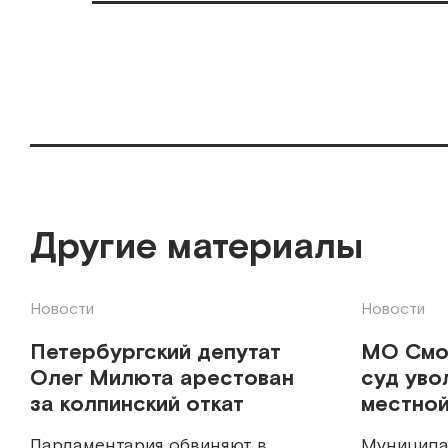
Другие материалы
Новости
Новости
Петербургский депутат
МО Смо
Олег Милюта арестован
суд уво
за колпинский откат
местной
Парламентария обвиняют в
Муниципа