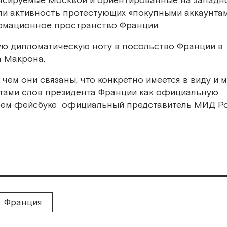
нансируемые Москвой и ориентированные на западн
али активность протестующих «покупными аккаунта
рмационное пространство Франции.
ю дипломатическую ноту в посольство Франции в
а Макрона.
 чем они связаны, что конкретно имеется в виду и 
атами слов президента Франции как официальную
воем фейсбуке официальный представитель МИД Р
Франция