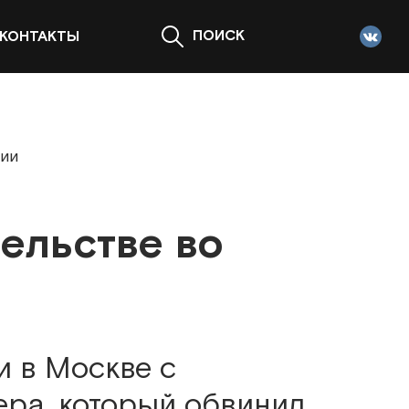
ПОИСК
КОНТАКТЫ
ции
ельстве во
и в Москве с
ера, который обвинил