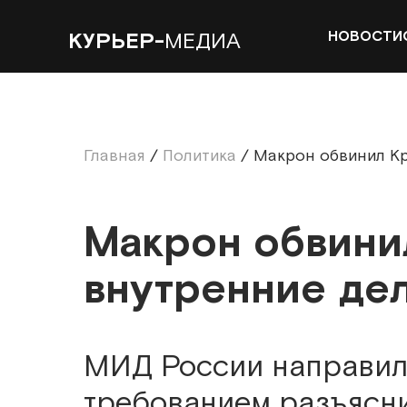
НОВОСТИ
КУРЬЕР-
МЕДИА
Главная
/
Политика
/
Макрон обвинил Кр
Макрон обвини
внутренние де
МИД России направило
требованием разъясни