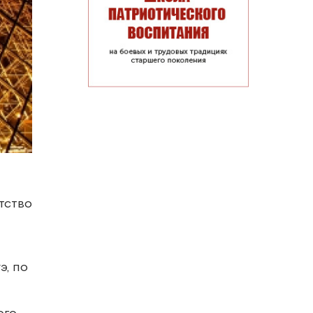
тство
э, по