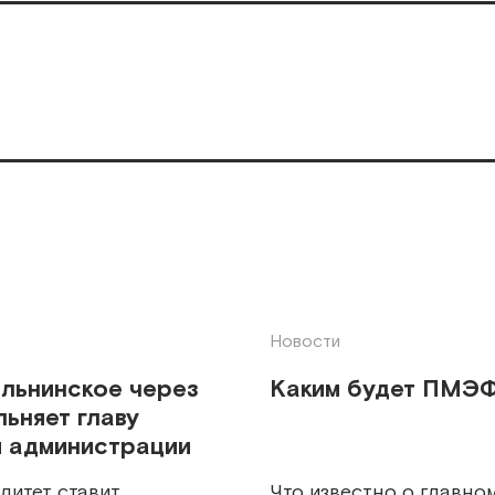
Новости
льнинское через
Каким будет ПМЭ
льняет главу
 администрации
литет ставит
Что известно о главно