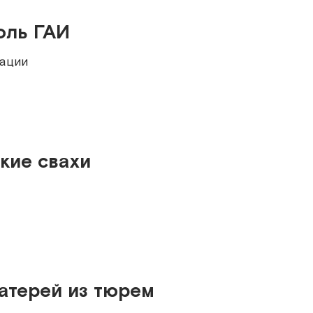
оль ГАИ
мации
кие свахи
атерей из тюрем