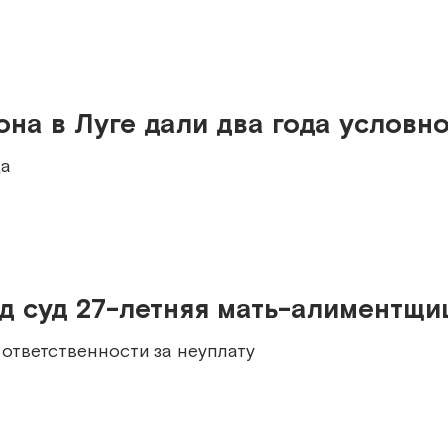
на в Луге дали два года условн
да
д суд 27-летняя мать-алиментщи
ответственности за неуплату