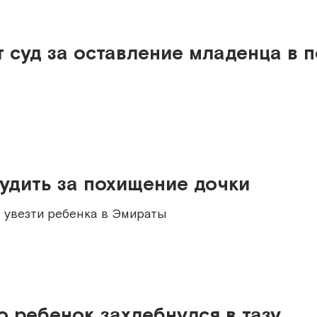
 суд за оставление младенца в 
судить за похищение дочки
 увезти ребенка в Эмираты
о ребенок захлебнулся в тазу