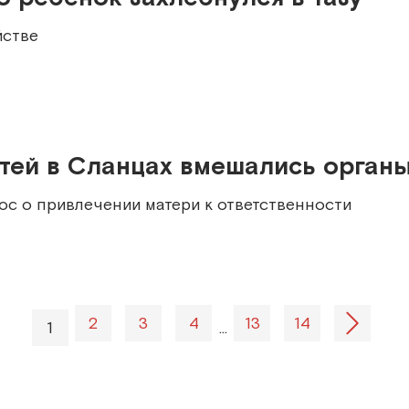
йстве
етей в Сланцах вмешались орган
ос о привлечении матери к ответственности
2
3
4
13
14
1
…