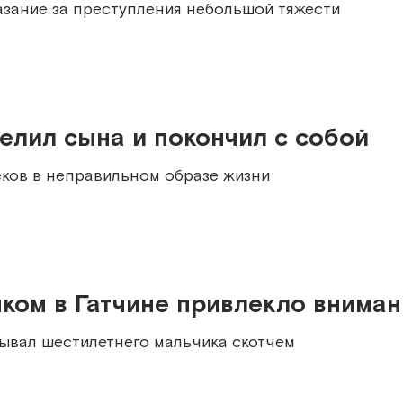
азание за преступления небольшой тяжести
елил сына и покончил с собой
еков в неправильном образе жизни
нком в Гатчине привлекло внима
зывал шестилетнего мальчика скотчем