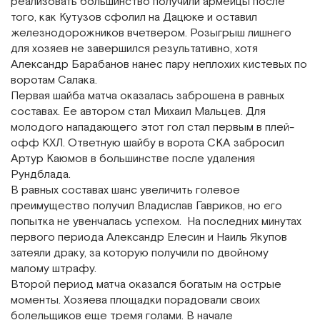
реализовать большинство получили армейцы после
того, как Кутузов сфолил на Дацюке и оставил
железнодорожников вчетвером. Розыгрыш лишнего
для хозяев не завершился результативно, хотя
Александр Барабанов нанес пару неплохих кистевых по
воротам Салака.
Первая шайба матча оказалась заброшена в равных
составах. Ее автором стал Михаил Мальцев. Для
молодого нападающего этот гол стал первым в плей-
офф КХЛ. Ответную шайбу в ворота СКА забросил
Артур Каюмов в большинстве после удаления
Рундблада.
В равных составах шанс увеличить голевое
преимущество получил Владислав Гавриков, но его
попытка не увенчалась успехом. На последних минутах
первого периода Александр Елесин и Наиль Якупов
затеяли драку, за которую получили по двойному
малому штрафу.
Второй период матча оказался богатым на острые
моменты. Хозяева площадки порадовали своих
болельщиков еще тремя голами. В начале