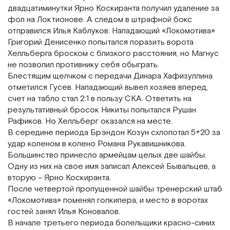
двадцатиминутки Ярно Коскиранта получил удаление за
фол на Локтионове. А следом в штрафной бокс
отправился Илья Каблуков. Нападающий «Локомотива»
Григорий Денисенко попытался поразить ворота
Хелльберга броском с близкого расстояния, но Магнус
не позволил противнику себя обыграть.
Блестящим щелчком с передачи Динара Хафизуллина
отметился Гусев. Нападающий вывел хозяев вперед,
счет на табло стал 2:1 в пользу СКА. Ответить на
результативный бросок Никиты попытался Рушан
Рафиков. Но Хелльберг оказался на месте.
В середине периода Брэндон Козун схлопотал 5+20 за
удар коленом в колено Романа Рукавишникова.
Большинство принесло армейцам целых две шайбы.
Одну из них на свое имя записал Алексей Бывальцев, а
вторую – Ярно Коскиранта.
После четвертой пропущенной шайбы тренерский штаб
«Локомотива» поменял голкипера, и место в воротах
гостей занял Илья Коновалов.
В начале третьего периода болельщики красно-синих