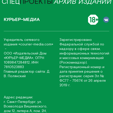
СПЕЦ
ПРОЕКТЫ
АРХИВ ИЗДАНИЙ
КУРЬЕР-МЕДИА
Учредитель сетевого
Зарегистрировано
издания
«соurier-media.com»
Федеральной службой по
-
надзору в сфере связи,
ООО «Издательский Дом
информационных технологий
«КУРЬЕР-МЕДИА», ОГРН
и массовых коммуникаций
1089847284812, ИНН
(Роскомнадзор).
7810523883
Регистрационный номер и
Главный редактор сайта: Д.
дата принятия решения о
В. Полянский
регистрации: серия Эл №
ФС77 - 75674 от 26 апреля
2019 г.
Адрес редакции:
г. Санкт-Петербург, ул.
Всеволода Вишневского,
дом 12, литера А, пом. 2Н,