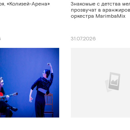
ря, «Колизей-Арена»
Знакомые с детства ме
прозвучат в аранжиров
оркестра MarimbaMix
6
31.07.2026