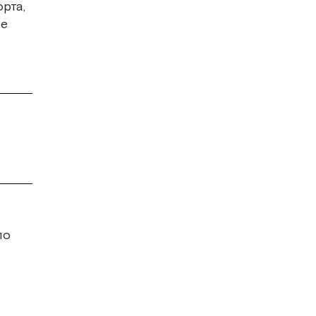
рта,
не
по