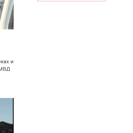
ках и
 МВД