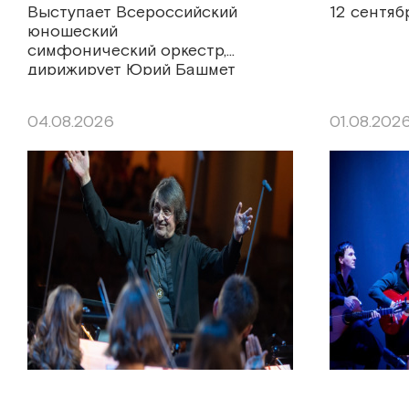
Выступает Всероссийский
12 сентяб
юношеский
симфонический оркестр,
дирижирует Юрий Башмет
04.08.2026
01.08.202