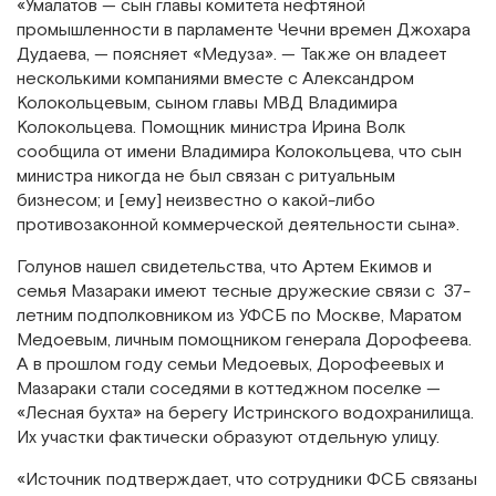
«Умалатов — сын главы комитета нефтяной
промышленности в парламенте Чечни времен Джохара
Дудаева, — поясняет «Медуза». — Также он владеет
несколькими компаниями вместе с Александром
Колокольцевым, сыном главы МВД Владимира
Колокольцева. Помощник министра Ирина Волк
сообщила от имени Владимира Колокольцева, что сын
министра никогда не был связан с ритуальным
бизнесом; и [ему] неизвестно о какой-либо
противозаконной коммерческой деятельности сына».
Голунов нашел свидетельства, что Артем Екимов и
семья Мазараки имеют тесные дружеские связи с 37-
летним подполковником из УФСБ по Москве, Маратом
Медоевым, личным помощником генерала Дорофеева.
А в прошлом году семьи Медоевых, Дорофеевых и
Мазараки стали соседями в коттеджном поселке —
«Лесная бухта» на берегу Истринского водохранилища.
Их участки фактически образуют отдельную улицу.
«Источник подтверждает, что сотрудники ФСБ связаны