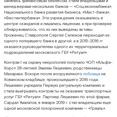
занялись финансовым бизнесом, стали владельцами и
менеджерами нескольких банков — «Соцэкономбанка»,
Национального банка развития бизнеса, «Маст-банка»,
«Вестинтербанка». Эти учреждения оказывались в
центре скандалов и лишались лицензии, а при проверке
обнаруживалось, что из них выведены активы.
Уроженец Ставрополя Сергей Селюков переходил из
одного лопнувшего банка в другой, а в 2015–2016 гг.
оказался руководителем одного из территориальных
подразделений московского ГБУ «Ритуал».
Контракт на охрану некрополей получило ЧОП «Альфа-
Хорс» 28-летней Эмилии Лешкевич, родственницы
Мазараки. Вскоре после вооруженного
побоища
на
Хованском кладбище, произошедшего 2016 года,
Лешкевич учредила Первую ритуальную компанию и
стала выигрывать контракты на оказание транспортных
услуг ГБУ «Ритуал». Партнер Лешкевич по этой фирме,
Сардал Умалатов, в январе 2019 г. стал владельцем еще
одной московской похоронной компании — «Грааль».