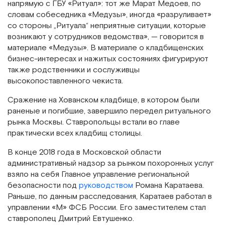
напрямую с ГБУ «Ритуал»: тот же Марат Медоев, по
словам собеседника «Медузы», иногда «разруливает»
со стороны „Ритуала“ неприятные ситуации, которые
возникают у сотрудников ведомства», — говорится в
материале «Медузы». В материале о кладбищенских
бизнес-интересах и нажитых состояниях фигурируют
также родственники и сослуживцы
высокопоставленного чекиста.
Сражение на Хованском кладбище, в котором были
раненые и погибшие, завершило передел ритуального
рынка Москвы. Ставропольцы встали во главе
практически всех кладбищ столицы.
В конце 2018 года в Московской области
административный надзор за рынком похоронных услуг
взяло на себя Главное управление региональной
безопасности под
руководством
Романа Каратаева.
Раньше, по данным расследования, Каратаев работал в
управлении «М» ФСБ России. Его заместителем стал
ставрополец Дмитрий Евтушенко.