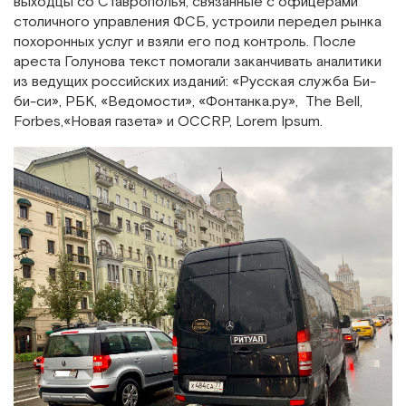
выходцы со Ставрополья, связанные с офицерами
столичного управления ФСБ, устроили передел рынка
похоронных услуг и взяли его под контроль. После
ареста Голунова текст помогали заканчивать аналитики
из ведущих российских изданий: «Русская служба Би-
би-си», РБК, «Ведомости», «Фонтанка.ру», The Bell,
Forbes,«Новая газета» и OCCRP, Lorem Ipsum.