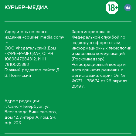
КУРЬЕР-МЕДИА
Учредитель сетевого
Зарегистрировано
издания
«соurier-media.com»
Федеральной службой по
-
надзору в сфере связи,
ООО «Издательский Дом
информационных технологий
«КУРЬЕР-МЕДИА», ОГРН
и массовых коммуникаций
1089847284812, ИНН
(Роскомнадзор).
7810523883
Регистрационный номер и
Главный редактор сайта: Д.
дата принятия решения о
В. Полянский
регистрации: серия Эл №
ФС77 - 75674 от 26 апреля
2019 г.
Адрес редакции:
г. Санкт-Петербург, ул.
Всеволода Вишневского,
дом 12, литера А, пом. 2Н,
оф. 203