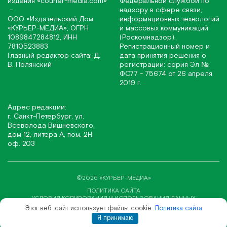
издания
«соurier-media.com»
Федеральной службой по
-
надзору в сфере связи,
ООО «Издательский Дом
информационных технологий
«КУРЬЕР-МЕДИА», ОГРН
и массовых коммуникаций
1089847284812, ИНН
(Роскомнадзор).
7810523883
Регистрационный номер и
Главный редактор сайта: Д.
дата принятия решения о
В. Полянский
регистрации: серия Эл №
ФС77 - 75674 от 26 апреля
2019 г.
Адрес редакции:
г. Санкт-Петербург, ул.
Всеволода Вишневского,
дом 12, литера А, пом. 2Н,
оф. 203
©2026 «КУРЬЕР-МЕДИА»
ПОЛИТИКА САЙТА
УСЛОВИЯ КОПИРОВАНИЯ И ИСПОЛЬЗОВАНИЯ ДАННЫХ
Этот веб-сайт использует файлы cookie.
Политика сайта
СОЗДАНИЕ САЙТА ВЕБ-СТУДИЯ «SITE&SEO»
Я принимаю