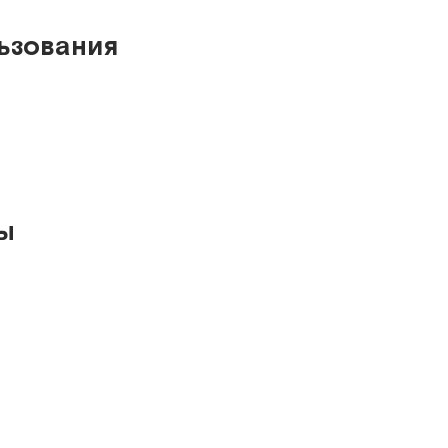
ьзования
ы