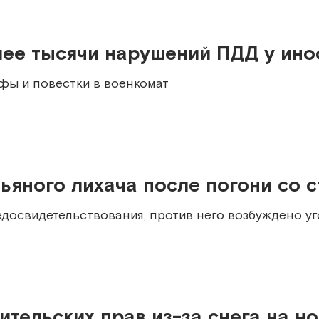
лее тысячи нарушений ПДД у ино
ы и повестки в военкомат
ьяного лихача после погони со 
медосвидетельствования, против него возбуждено у
тельских прав из-за снега на н