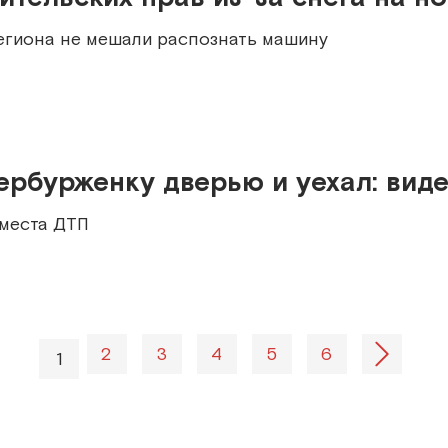
егиона не мешали распознать машину
ербурженку дверью и уехал: вид
 места ДТП
2
3
4
5
6
1