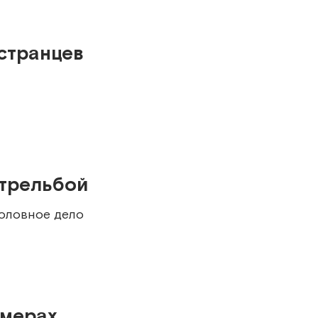
странцев
стрельбой
головное дело
омерах