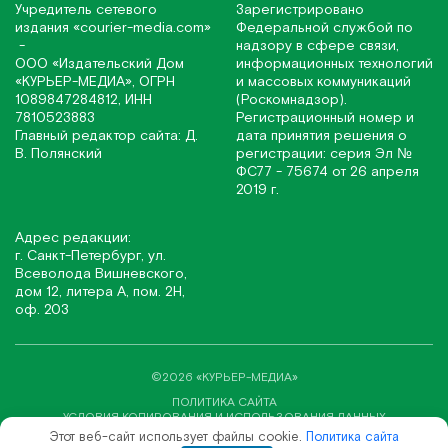
Учредитель сетевого
Зарегистрировано
издания
«соurier-media.com»
Федеральной службой по
-
надзору в сфере связи,
ООО «Издательский Дом
информационных технологий
«КУРЬЕР-МЕДИА», ОГРН
и массовых коммуникаций
1089847284812, ИНН
(Роскомнадзор).
7810523883
Регистрационный номер и
Главный редактор сайта: Д.
дата принятия решения о
В. Полянский
регистрации: серия Эл №
ФС77 - 75674 от 26 апреля
2019 г.
Адрес редакции:
г. Санкт-Петербург, ул.
Всеволода Вишневского,
дом 12, литера А, пом. 2Н,
оф. 203
©2026 «КУРЬЕР-МЕДИА»
ПОЛИТИКА САЙТА
УСЛОВИЯ КОПИРОВАНИЯ И ИСПОЛЬЗОВАНИЯ ДАННЫХ
Этот веб-сайт использует файлы cookie.
Политика сайта
СОЗДАНИЕ САЙТА ВЕБ-СТУДИЯ «SITE&SEO»