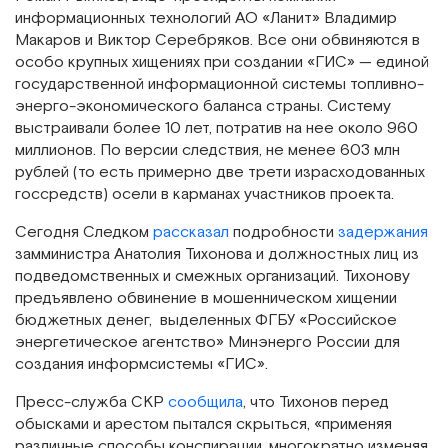
информационных технологий АО «Ланит» Владимир
Макаров и Виктор Серебряков. Все они обвиняются в
особо крупных хищениях при создании «ГИС» — единой
государственной информационной системы топливно-
энерго-экономического баланса страны. Систему
выстраивали более 10 лет, потратив на нее около 960
миллионов. По версии следствия, не менее 603 млн
рублей (то есть примерно две трети израсходованных
госсредств) осели в карманах участников проекта.
Сегодня Следком
рассказал
подробности
задержания
замминистра Анатолия Тихонова и должностных лиц из
подведомственных и смежных организаций. Тихонову
предъявлено обвинение в мошенническом хищении
бюджетных денег, выделенных ФГБУ «Российское
энергетическое агентство» Минэнерго России для
создания информсистемы «ГИС».
Пресс-служба СКР
сообщила
, что Тихонов перед
обысками и арестом пытался скрыться, «применяя
различные способы конспирации, многократно изменяя