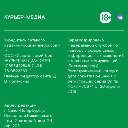
КУРЬЕР-МЕДИА
Учредитель сетевого
Зарегистрировано
издания
«соurier-media.com»
Федеральной службой по
-
надзору в сфере связи,
ООО «Издательский Дом
информационных технологий
«КУРЬЕР-МЕДИА», ОГРН
и массовых коммуникаций
1089847284812, ИНН
(Роскомнадзор).
7810523883
Регистрационный номер и
Главный редактор сайта: Д.
дата принятия решения о
В. Полянский
регистрации: серия Эл №
ФС77 - 75674 от 26 апреля
2019 г.
Адрес редакции:
г. Санкт-Петербург, ул.
Всеволода Вишневского,
дом 12, литера А, пом. 2Н,
оф. 203